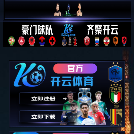
完美体育(中国)官方网站 - 让
运动改变生活